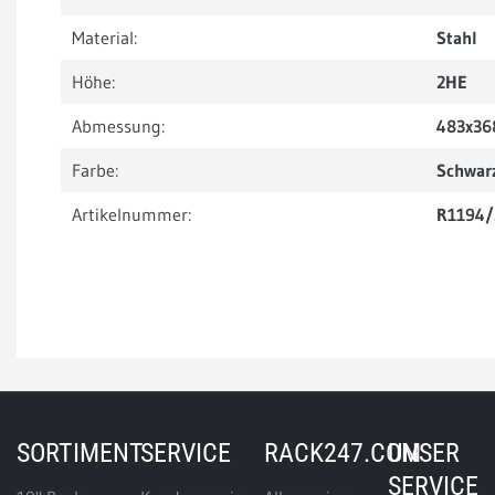
Material:
Stahl
Höhe:
2HE
Abmessung:
483x36
Farbe:
Schwar
Artikelnummer:
R1194/
SORTIMENT
SERVICE
RACK247.COM
UNSER
SERVICE