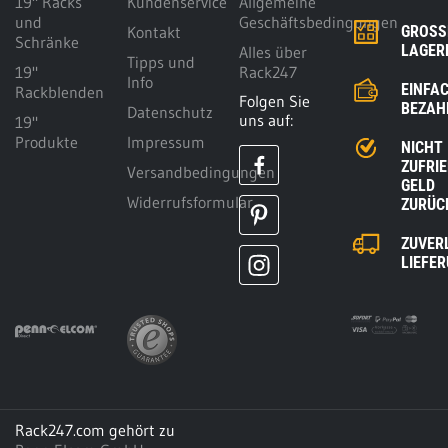
19" Racks
Kundenservice
Allgemeine
und
Geschäftsbedingungen
Kontakt
GROSSE
Schränke
AGERK
Alles über
Tipps und
19"
Rack247
Info
EINFA
Rackblenden
Folgen Sie
BEZAH
Datenschutz
uns auf:
19"
Produkte
Impressum
NICHT
ZUFRI
Versandbedingungen
GELD
Widerrufsformular
ZURÜC
ZUVER
LIEFE
Rack247.com gehört zu