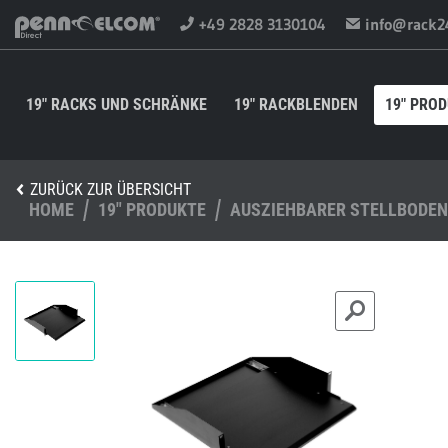
+49 2828 3130104
info@rack2
19" RACKS UND SCHRÄNKE
19" RACKBLENDEN
19" PRO
ZURÜCK ZUR ÜBERSICHT
HOME
19" PRODUKTE
AUSZIEHBARER STELLBODEN