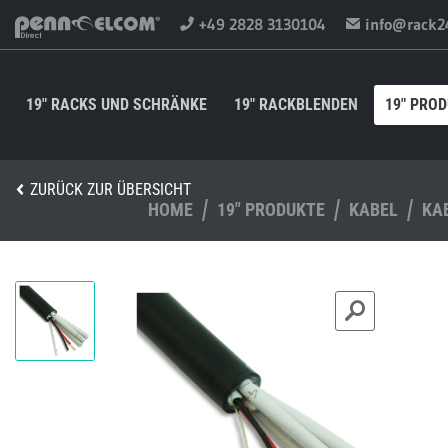
+49 2828 3130104
info@rack2
19" RACKS UND SCHRÄNKE
19" RACKBLENDEN
19" PRO
ZURÜCK ZUR ÜBERSICHT
HOME
19" PRODUKTE
KABEL
KA