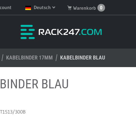
count
Deutsch
0
Warenkorb
English
Sie haben keine Produkte
in Ihrem Warenkorb.
Deutsch
Nederlands
KABELBINDER 17MM
Français
KABELBINDER BLAU
Español
BINDER BLAU
 T1513/300B