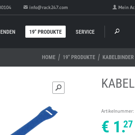
30104
info@rack247.com
Mein Ac
LENDEN
19" PRODUKTE
SERVICE
HOME
19" PRODUKTE
KABELBINDER
KABEL
Artikelnummer:
€
1.
27