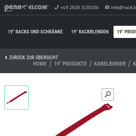
+49 2828 3130104
info@rack2
19" RACKS UND SCHRÄNKE
19" RACKBLENDEN
19" PRO
ZURÜCK ZUR ÜBERSICHT
HOME
19" PRODUKTE
KABELBINDER
K