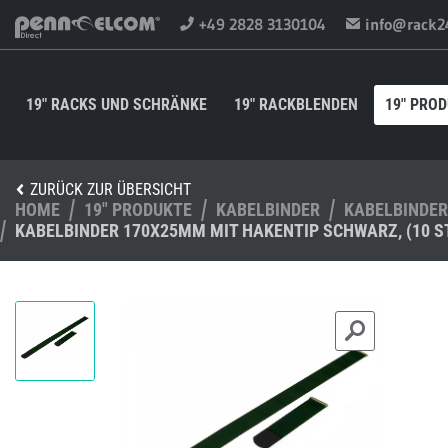
+49 2828 3130104
info@rack2
19" RACKS UND SCHRÄNKE
19" RACKBLENDEN
19" PRO
ZURÜCK ZUR ÜBERSICHT
HOME
19" PRODUKTE
KABELBINDER
KABELBINDE
KABELBINDER 170X25MM MIT HAKENTIP SCHWARZ, (10 S