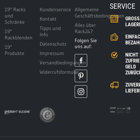
SERVICE
19" Racks
Kundenservice
Allgemeine
und
Geschäftsbedingungen
Kontakt
GROSSE
Schränke
AGERK
Alles über
Tipps und
19"
Rack247
Info
EINFA
Rackblenden
Folgen Sie
BEZAH
Datenschutz
uns auf:
19"
Produkte
Impressum
NICHT
ZUFRI
Versandbedingungen
GELD
Widerrufsformular
ZURÜC
ZUVER
LIEFE