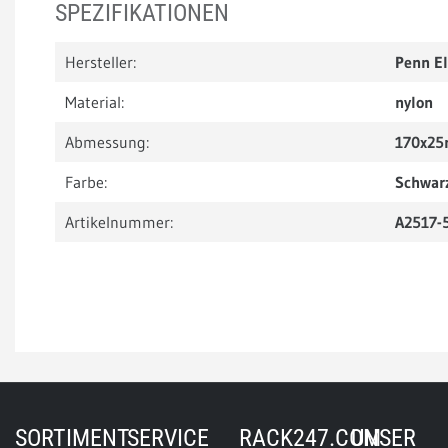
SPEZIFIKATIONEN
Hersteller:
Penn E
Material:
nylon
Abmessung:
170x2
Farbe:
Schwar
Artikelnummer:
A2517-
SORTIMENT
SERVICE
RACK247.COM
UNSER