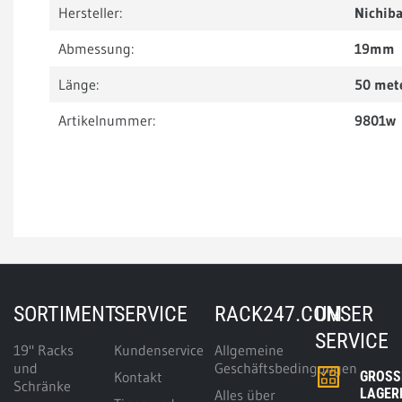
Hersteller:
Nichib
Abmessung:
19mm
Länge:
50 met
Artikelnummer:
9801w
SORTIMENT
SERVICE
RACK247.COM
UNSER
SERVICE
19" Racks
Kundenservice
Allgemeine
und
Geschäftsbedingungen
Kontakt
GROSSE
Schränke
AGERK
Alles über