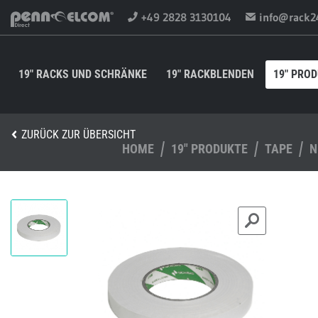
+49 2828 3130104
info@rack2
19" RACKS UND SCHRÄNKE
19" RACKBLENDEN
19" PRO
ZURÜCK ZUR ÜBERSICHT
HOME
19" PRODUKTE
TAPE
N