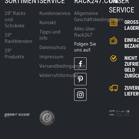
SORTIMENT
SERVICE
RACK247.COM
UNSER
SERVICE
19" Racks
Kundenservice
Allgemeine
und
Geschäftsbedingungen
Kontakt
GROSSE
Schränke
AGERK
Alles über
Tipps und
19"
Rack247
Info
EINFA
Rackblenden
Folgen Sie
BEZAH
Datenschutz
uns auf:
19"
Produkte
Impressum
NICHT
ZUFRI
Versandbedingungen
GELD
Widerrufsformular
ZURÜC
ZUVER
LIEFE