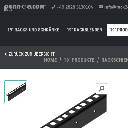
+49 2828 3130104
info@rack2
19" RACKS UND SCHRÄNKE
19" RACKBLENDEN
19" PRO
ZURÜCK ZUR ÜBERSICHT
HOME
19" PRODUKTE
RACKSCHIE