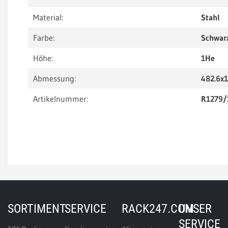
Material:
Stahl
Farbe:
Schwar
Höhe:
1He
Abmessung:
482.6x
Artikelnummer:
R1279/
SORTIMENT
SERVICE
RACK247.COM
UNSER
SERVICE