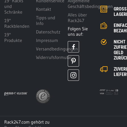
19" Racks
Kundenservice
Allgemeine
und
Geschäftsbedingungen
Kontakt
GROSSE
Schränke
AGERK
Alles über
Tipps und
19"
Rack247
Info
EINFA
Rackblenden
Folgen Sie
BEZAH
Datenschutz
uns auf:
19"
Produkte
Impressum
NICHT
ZUFRI
Versandbedingungen
GELD
Widerrufsformular
ZURÜC
ZUVER
LIEFE
Rack247.com gehört zu