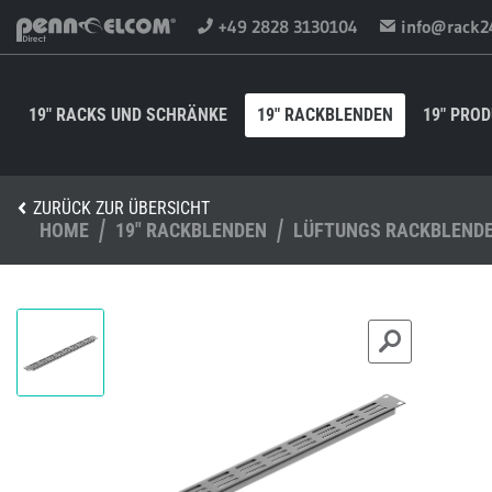
+49 2828 3130104
info@rack2
19" RACKS UND SCHRÄNKE
19" RACKBLENDEN
19" PRO
ZURÜCK ZUR ÜBERSICHT
HOME
19" RACKBLENDEN
LÜFTUNGS RACKBLEND