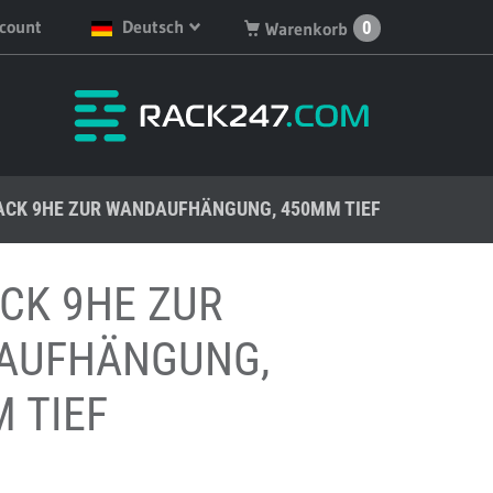
count
Deutsch
0
Warenkorb
English
Sie haben keine Produkte
in Ihrem Warenkorb.
Deutsch
Nederlands
ACK 9HE ZUR WANDAUFHÄNGUNG, 450MM TIEF
Français
Español
ACK 9HE ZUR
AUFHÄNGUNG,
 TIEF