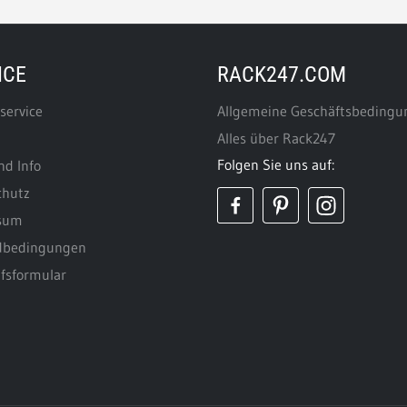
ICE
RACK247.COM
service
Allgemeine Geschäftsbeding
t
Alles über Rack247
Folgen Sie uns auf:
nd Info
chutz
sum
dbedingungen
fsformular