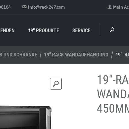
30104
info@rack247.com
Mein Ac
LENDEN
19" PRODUKTE
SERVICE
KS UND SCHRÄNKE
19" RACK WANDAUFHÄNGUNG
19"-R
19"-R
WAND
450MM