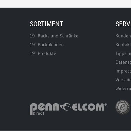
SORTIMENT
SERV
19" Racks und Schränke
Kunden
19" Rackblenden
Kontak
19" Produkte
Tipps u
Datens
Impres
Versan
Widerru