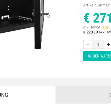
Artikelnummer:
€
271
inkl. MwSt,
zzgl
€
228.
19
exkl. 
IN DEN WAR
UNG