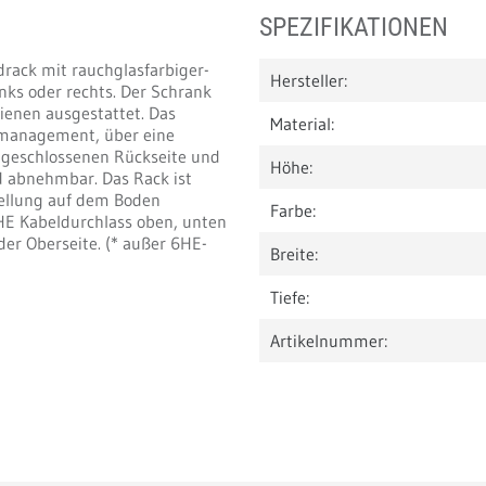
SPEZIFIKATIONEN
ack mit rauchglasfarbiger-
Hersteller:
nks oder rechts. Der Schrank
hienen ausgestattet. Das
Material:
elmanagement, über eine
 geschlossenen Rückseite und
Höhe:
ind abnehmbar. Das Rack ist
ellung auf dem Boden
Farbe:
HE Kabeldurchlass oben, unten
der Oberseite. (* außer 6HE-
Breite:
Tiefe:
Artikelnummer: