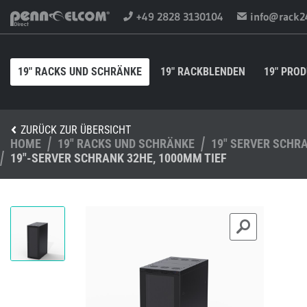
+49 2828 3130104
info@rack2
19" RACKS UND SCHRÄNKE
19" RACKBLENDEN
19" PRO
ZURÜCK ZUR ÜBERSICHT
HOME
19" RACKS UND SCHRÄNKE
19" SERVER SCHR
19"-SERVER SCHRANK 32HE, 1000MM TIEF