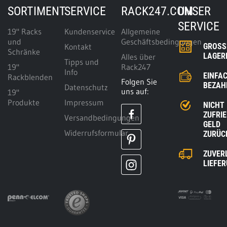
SORTIMENT
SERVICE
RACK247.COM
UNSER
SERVICE
19" Racks
Kundenservice
Allgemeine
und
Geschäftsbedingungen
Kontakt
GROSSE
Schränke
AGERK
Alles über
Tipps und
19"
Rack247
Info
EINFA
Rackblenden
Folgen Sie
BEZAH
Datenschutz
uns auf:
19"
Produkte
Impressum
NICHT
ZUFRI
Versandbedingungen
GELD
Widerrufsformular
ZURÜC
ZUVER
LIEFE