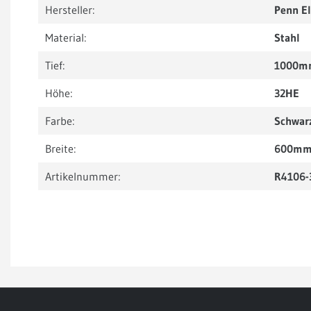
Hersteller:
Penn E
Material:
Stahl
Tief:
1000m
Höhe:
32HE
Farbe:
Schwar
Breite:
600m
Artikelnummer:
R4106-