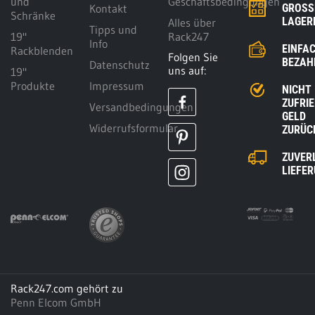
und
Geschäftsbedingungen
Kontakt
GROSSE
Schränke
AGERK
Alles über
Tipps und
19"
Rack247
Info
EINFA
Rackblenden
Folgen Sie
BEZAH
Datenschutz
uns auf:
19"
Produkte
Impressum
NICHT
ZUFRI
Versandbedingungen
GELD
Widerrufsformular
ZURÜC
ZUVER
LIEFE
Rack247.com gehört zu
Penn Elcom GmbH