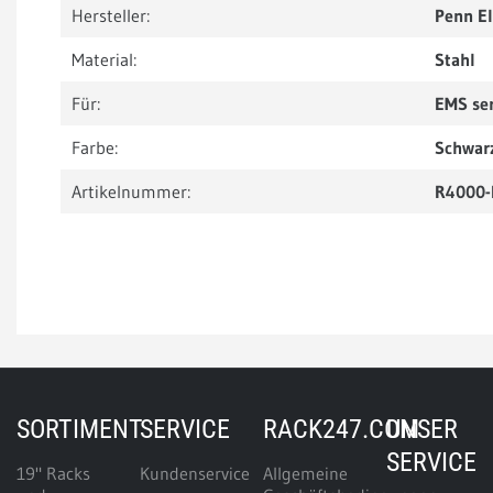
Hersteller:
Penn E
Material:
Stahl
Für:
EMS se
Farbe:
Schwar
Artikelnummer:
R4000-
SORTIMENT
SERVICE
RACK247.COM
UNSER
SERVICE
19" Racks
Kundenservice
Allgemeine