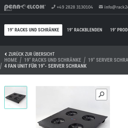
+49 2828 3130104
info@rack2
19" RACKS UND SCHRÄNKE
19" RACKBLENDEN
19" PRO
ZURÜCK ZUR ÜBERSICHT
HOME
19" RACKS UND SCHRÄNKE
19" SERVER SCHR
4 FAN UNIT FÜR 19"- SERVER SCHRANK