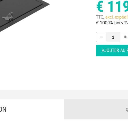
€
119
TTC,
excl. expédi
€
100.
74
hors T
AJOUTER AU 
ON