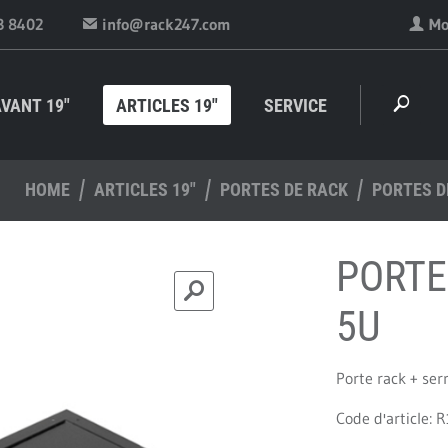
3 8402
info@rack247.com
Mo
VANT 19"
ARTICLES 19"
SERVICE
HOME
ARTICLES 19"
PORTES DE RACK
PORTES D
PORTE
5U
Porte rack + ser
Code d'article: 