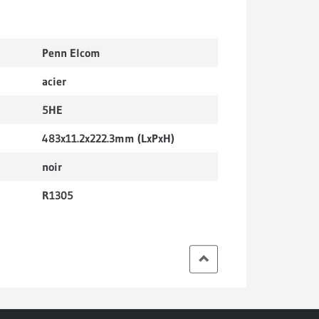
Penn Elcom
acier
5HE
483x11.2x222.3mm (LxPxH)
noir
R1305