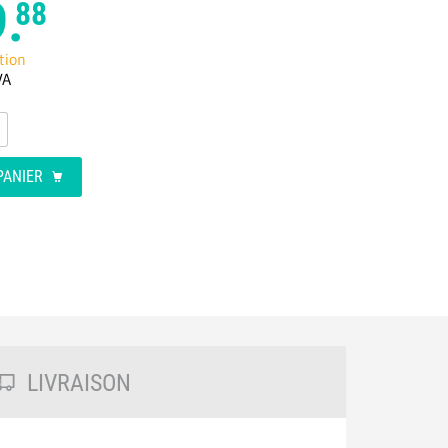
.
88
tion
VA
PANIER
LIVRAISON