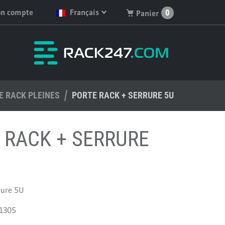
n compte
Français
0
Panier
English
Vous n'avez pas de
produits dans votre
Deutsch
panier.
Nederlands
E RACK PLEINES
Français
PORTE RACK + SERRURE 5U
Español
 RACK + SERRURE
rure 5U
R1305