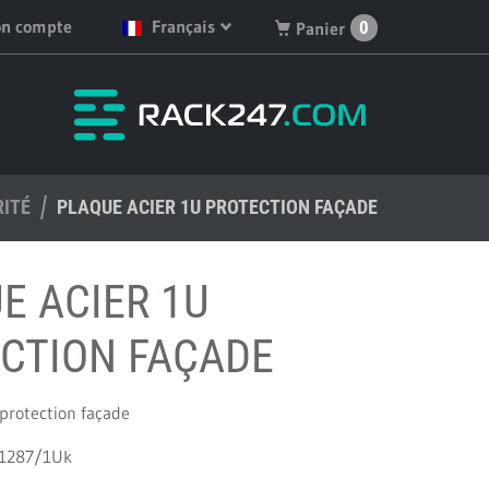
n compte
Français
0
Panier
English
Vous n'avez pas de
produits dans votre
Deutsch
panier.
Nederlands
RITÉ
PLAQUE ACIER 1U PROTECTION FAÇADE
Français
Español
E ACIER 1U
CTION FAÇADE
protection façade
 R1287/1Uk