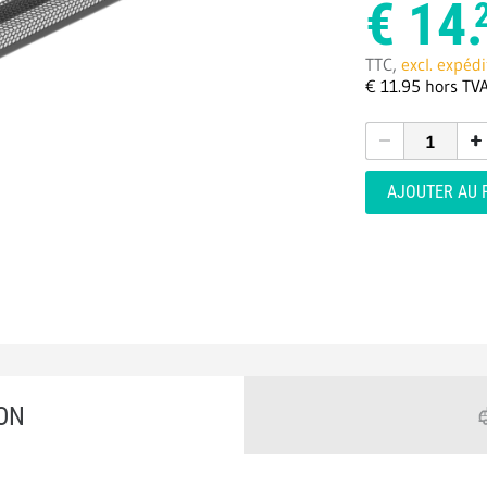
€
14.
TTC,
excl. expédi
€
11.
95
hors TV
AJOUTER AU 
ON