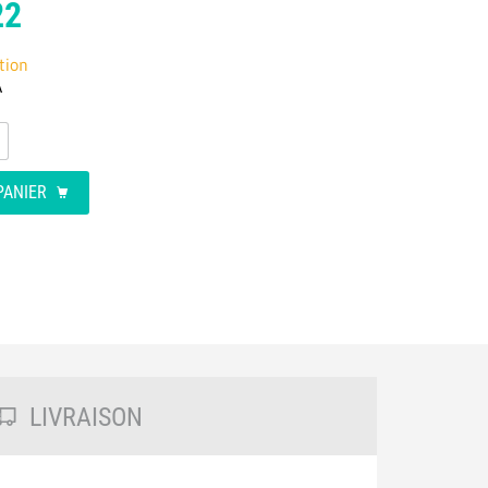
22
tion
A
PANIER
LIVRAISON