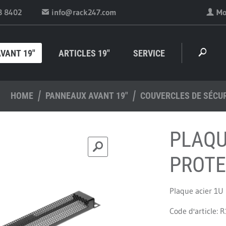
3 8402
info@rack247.com
Mo
VANT 19"
ARTICLES 19"
SERVICE
HOME
PANNEAUX AVANT 19"
COUVERCLES DE SÉCU
PLAQU
PROTE
Plaque acier 1U 
Code d'article: