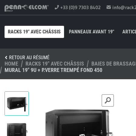
+33 (0)9 7303 8402
info@rack
RACKS 19" AVEC CHÂSSIS
PANNEAUX AVANT 19"
ARTIC
RETOUR AU RÉSUMÉ
HOME
RACKS 19" AVEC CHÂSSIS
BAIES DE BRASSAG
MURAL 19" 9U + P.VERRE TREMPÉ FOND 450