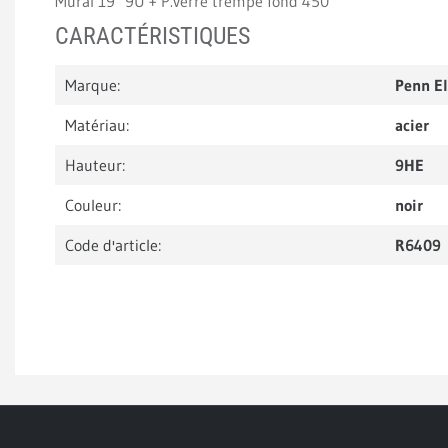
Mural 19" 9U + P.verre trempé fond 450
CARACTÉRISTIQUES
Marque:
Penn E
Matériau:
acier
Hauteur:
9HE
Couleur:
noir
Code d'article:
R6409