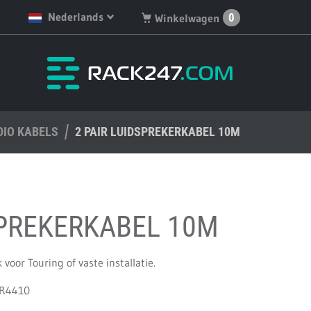
Nederlands
0
Winkelwagen
English
Je hebt geen artikelen in
je winkelwagen.
Deutsch
Nederlands
DIO KABELS
Français
2 PAIR LUIDSPREKERKABEL 10M
Español
PREKERKABEL 10M
 voor Touring of vaste installatie.
SR4410