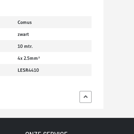
Comus
zwart
10 mtr.
4x 2.5mm²
LESR4410