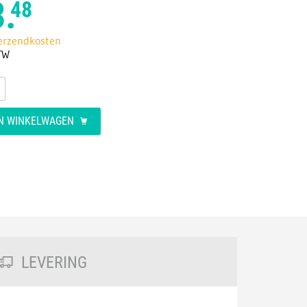
.
48
verzendkosten
TW
AN WINKELWAGEN
LEVERING