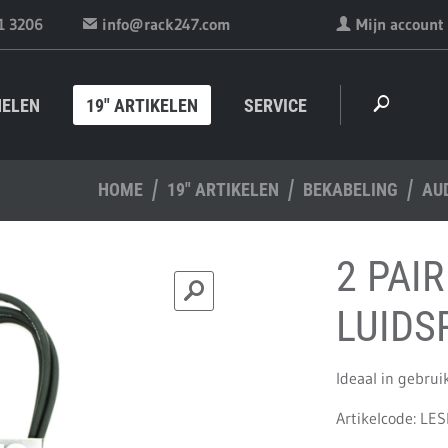
1 3206
info@rack247.com
Mijn account
NELEN
19" ARTIKELEN
SERVICE
HOME
19" ARTIKELEN
BEKABELING
AU
2 PAIR
LUIDS
Ideaal in gebruik
Artikelcode: LE