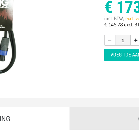
€
173
incl. BTW,
excl. 
€
145.
78
excl. B
VOEG TOE A
ING