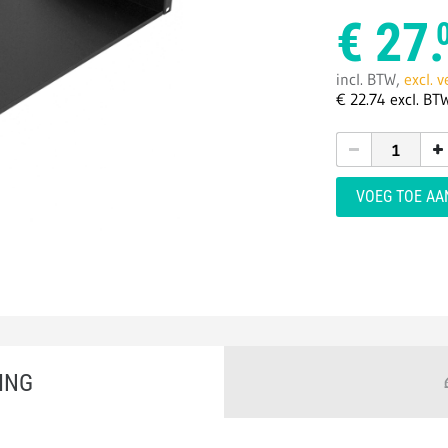
€
27.
incl. BTW,
excl. 
€
22.
74
excl. BT
VOEG TOE A
ING