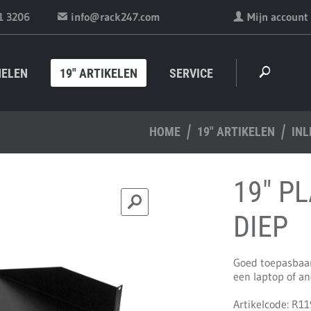
1 3206
info@rack247.com
Mijn account
NELEN
19" ARTIKELEN
SERVICE
HOME
19" ARTIKELEN
IN
19" P
DIEP
Goed toepasbaar
een laptop of an
Artikelcode: R1