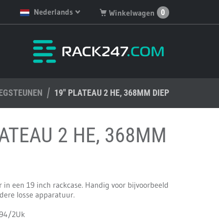
Nederlands
0
Winkelwagen
English
Je hebt geen artikelen in
je winkelwagen.
Deutsch
Nederlands
LEGSTEUNEN
Français
19" PLATEAU 2 HE, 368MM DIEP
Español
LATEAU 2 HE, 368MM
 in een 19 inch rackcase. Handig voor bijvoorbeeld
dere losse apparatuur.
194/2Uk