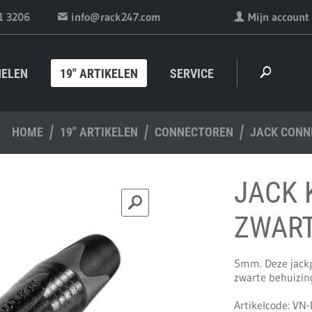
1 3206
info@rack247.com
Mijn account
NELEN
19" ARTIKELEN
SERVICE
HOME
19" ARTIKELEN
CONNECTOREN
JACK CONN
JACK 
ZWAR
5mm. Deze jackpl
zwarte behuizin
Artikelcode: VN