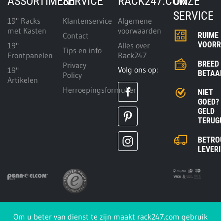
ASSORTIMENT
SERVICE
RACK247.COM
ONZE
SERVICE
19" Racks
Klantenservice
Algemene
met Kasten
voorwaarden
Contact
RUIME
VOOR
19"
Alles over
Tips en info
Frontpanelen
Rack247
BREED
Privacy
Volg ons op:
19"
BETAA
Policy
Artikelen
Herroepingsformulier
NIET
GOED?
GELD
TERUG
BETRO
LEVER
Om u beter van dienst te zijn maakt rack247.com gebruik