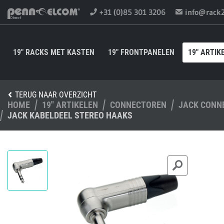
+31 (0)85 301 3206
info@rack
19" RACKS MET KASTEN
19" FRONTPANELEN
19" ARTIK
TERUG NAAR OVERZICHT
HOME
19" ARTIKELEN
CONNECTOREN
JACK CONN
JACK KABELDEEL STEREO HAAKS