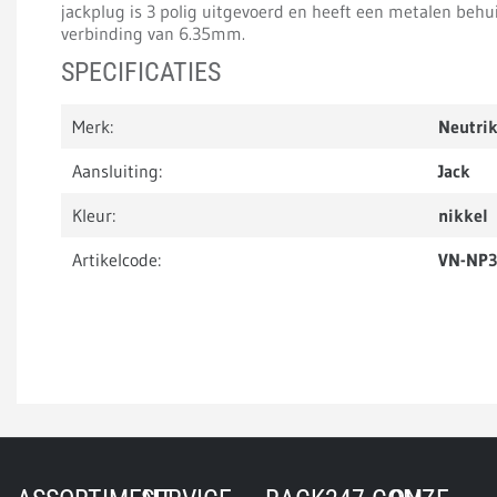
jackplug is 3 polig uitgevoerd en heeft een metalen behui
verbinding van 6.35mm.
SPECIFICATIES
Merk:
Neutri
Aansluiting:
Jack
Kleur:
nikkel
Artikelcode:
VN-NP