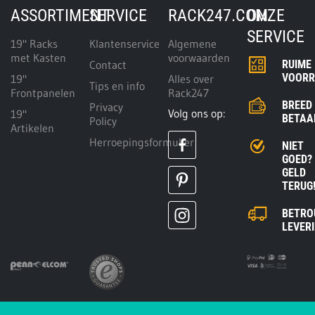
ASSORTIMENT
SERVICE
RACK247.COM
ONZE
SERVICE
19" Racks
Klantenservice
Algemene
met Kasten
voorwaarden
Contact
RUIME
VOOR
19"
Alles over
Tips en info
Frontpanelen
Rack247
BREED
Privacy
Volg ons op:
19"
BETAA
Policy
Artikelen
Herroepingsformulier
NIET
GOED?
GELD
TERUG
BETRO
LEVER