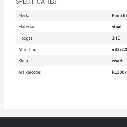
SPECIFICATIES
Merk:
Penn E
Materiaal:
staal
Hoogte:
3HE
Afmeting :
483x22
Kleur:
zwart
Artikelcode:
R1380