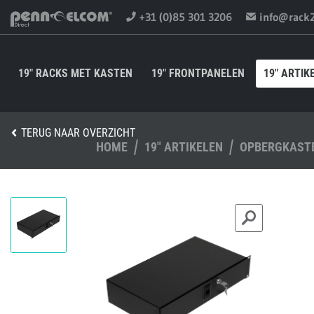
+31 (0)85 301 3206
info@rack
19" RACKS MET KASTEN
19" FRONTPANELEN
19" ARTIK
TERUG NAAR OVERZICHT
HOME
19" ARTIKELEN
OPBERGKAST