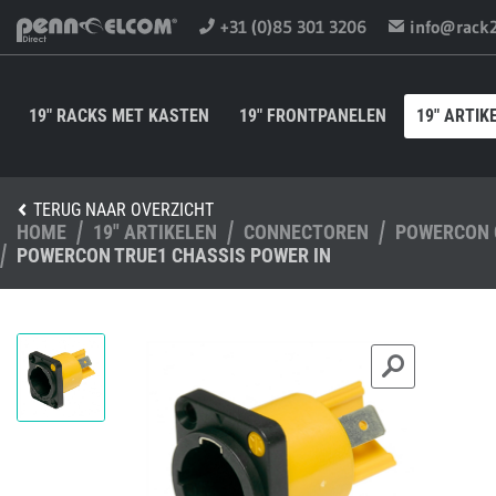
+31 (0)85 301 3206
info@rack
19" RACKS MET KASTEN
19" FRONTPANELEN
19" ARTIK
TERUG NAAR OVERZICHT
HOME
19" ARTIKELEN
CONNECTOREN
POWERCON 
POWERCON TRUE1 CHASSIS POWER IN