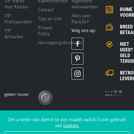
19" Racks
Klantenservice
Algemene
met Kasten
voorwaarden
Contact
RUIME
VOOR
19"
Alles over
Tips en info
Frontpanelen
Rack247
BREED
Privacy
Volg ons op:
19"
BETAA
Policy
Artikelen
Herroepingsformulier
NIET
GOED?
GELD
TERUG
BETRO
LEVER
Om u beter van dienst te zijn maakt rack247.com gebruik
Rack247.com is een
van
cookies.
onderdeel van
Penn Elcom