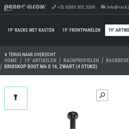
+31 (0)85 301 3206
info@rack
19" RACKS MET KASTEN
19" FRONTPANELEN
19" ARTIK
TERUG NAAR OVERZICHT
HOME
19" ARTIKELEN
RACKPROFIELEN
RACKBEVE
KRUISKOP BOUT M6 X 16, ZWART (4 STUKS)