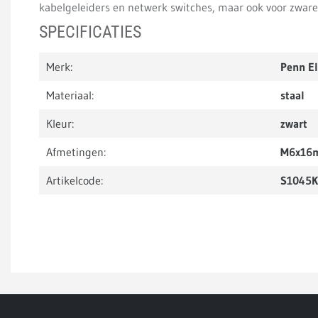
kabelgeleiders en netwerk switches, maar ook voor zware
SPECIFICATIES
Merk:
Penn E
Materiaal:
staal
Kleur:
zwart
Afmetingen:
M6x16
Artikelcode:
S1045K