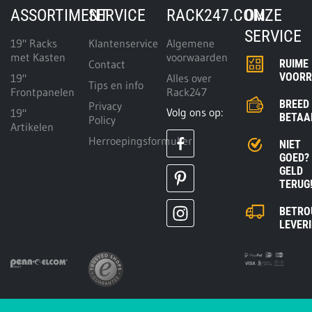
ASSORTIMENT
SERVICE
RACK247.COM
ONZE
SERVICE
19" Racks
Klantenservice
Algemene
met Kasten
voorwaarden
Contact
RUIME
VOOR
19"
Alles over
Tips en info
Frontpanelen
Rack247
BREED
Privacy
Volg ons op:
19"
BETAA
Policy
Artikelen
Herroepingsformulier
NIET
GOED?
GELD
TERUG
BETRO
LEVER