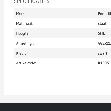
SPECIFICATIES
Merk:
Penn E
Materiaal:
staal
Hoogte:
5HE
Afmeting :
483x11
Kleur:
zwart
Artikelcode:
R1305