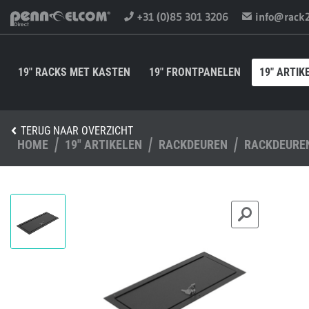
+31 (0)85 301 3206
info@rack
19" RACKS MET KASTEN
19" FRONTPANELEN
19" ARTIK
TERUG NAAR OVERZICHT
HOME
19" ARTIKELEN
RACKDEUREN
RACKDEUREN