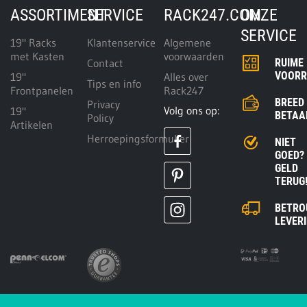
ASSORTIMENT
SERVICE
RACK247.COM
ONZE
SERVICE
19" Racks
Klantenservice
Algemene
met Kasten
voorwaarden
Contact
RUIME
VOOR
19"
Alles over
Tips en info
Frontpanelen
Rack247
BREED
Privacy
Volg ons op:
19"
BETAA
Policy
Artikelen
Herroepingsformulier
NIET
GOED?
GELD
TERUG
BETRO
LEVER