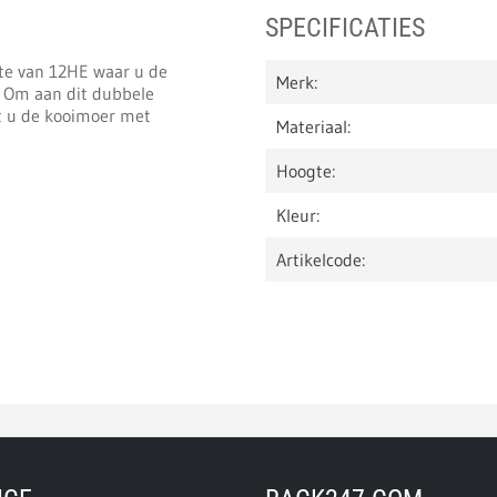
SPECIFICATIES
gte van 12HE waar u de
Merk:
. Om aan dit dubbele
kt u de kooimoer met
Materiaal:
Hoogte:
Kleur:
Artikelcode: