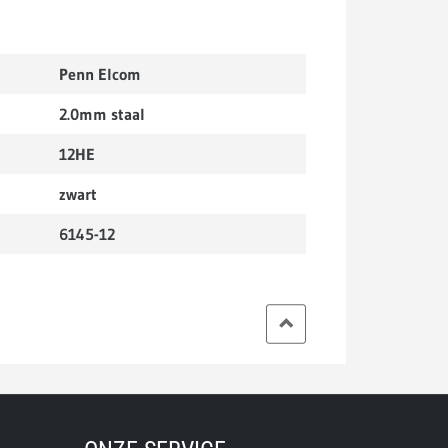
Penn Elcom
2.0mm staal
12HE
zwart
6145-12