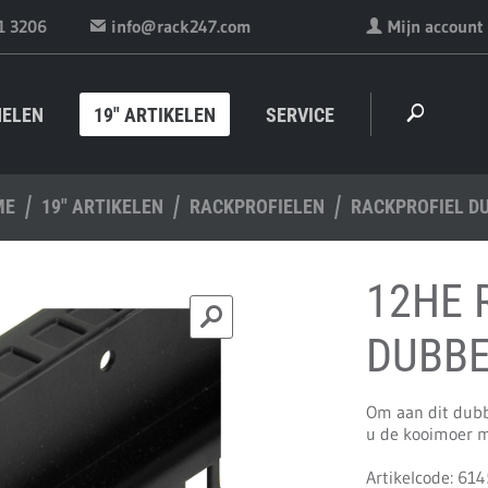
1 3206
info@rack247.com
Mijn account
NELEN
19" ARTIKELEN
SERVICE
ME
19" ARTIKELEN
RACKPROFIELEN
RACKPROFIEL D
12HE 
DUBB
Om aan dit dubb
u de kooimoer m
Artikelcode: 614