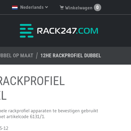
Nederlands
0
Winkelwagen
English
Je hebt geen artikelen in
je winkelwagen.
Deutsch
Nederlands
UBBEL OP MAAT
Français
12HE RACKPROFIEL DUBBEL
Español
RACKPROFIEL
EL
ele rackprofiel apparaten te bevestigen gebruikt
et artikelcode 6131/1.
5-12