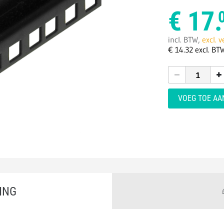
€
17.
incl. BTW,
excl. 
€
14.
32
excl. BT
VOEG TOE A
ING