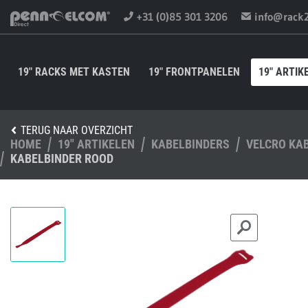
+31 (0)85 301 3206
info@rack
19" RACKS MET KASTEN
19" FRONTPANELEN
19" ARTIK
TERUG NAAR OVERZICHT
HOME
19" ARTIKELEN
KABELBINDERS
VELCRO KA
KABELBINDER ROOD