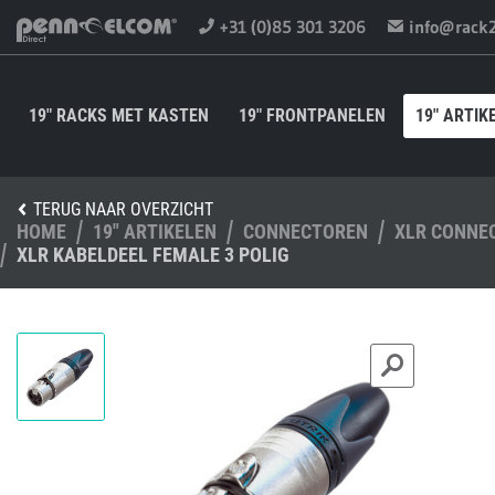
+31 (0)85 301 3206
info@rack
19" RACKS MET KASTEN
19" FRONTPANELEN
19" ARTIK
TERUG NAAR OVERZICHT
HOME
19" ARTIKELEN
CONNECTOREN
XLR CONNE
XLR KABELDEEL FEMALE 3 POLIG