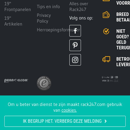
VOOR
19"
Alles over
Tips en info
Frontpanelen
Rack247
BREED
Privacy
Volg ons op:
19"
BETAA
Policy
Artikelen
Herroepingsformulier
NIET
GOED?
GELD
TERUG
BETRO
LEVER
Om u beter van dienst te zijn maakt rack247.com gebruik
Rack247.com is een
van
cookies.
onderdeel van
Penn Elcom
GmbH
IK BEGRIJP HET. VERBERG DEZE MELDING