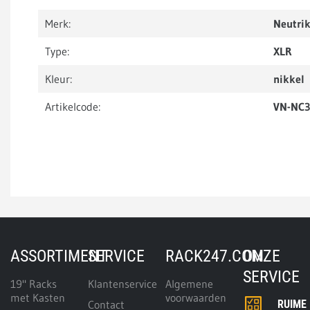
Merk:
Neutri
Type:
XLR
Kleur:
nikkel
Artikelcode:
VN-NC3
ASSORTIMENT
SERVICE
RACK247.COM
ONZE
SERVICE
19" Racks
Klantenservice
Algemene
met Kasten
voorwaarden
Contact
RUIME