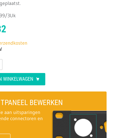
eplaatst.
299/3Uk
32
verzendkosten
W
AN WINKELWAGEN
NTPANEEL BEWERKEN
ie aan uitsparingen
kende connectoren en