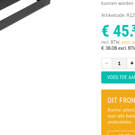
kunnen worden g
Artikelcode: R1
€
45.
incl. BTW,
excl. 
€
38.
08
excl. BT
VOEG TOE A
DIT FRO
Ruime select
voor alle be
onderdelen.