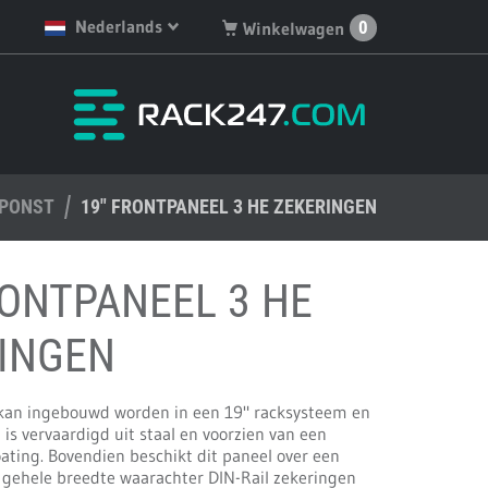
Nederlands
0
Winkelwagen
English
Je hebt geen artikelen in
je winkelwagen.
Deutsch
Nederlands
EPONST
Français
19" FRONTPANEEL 3 HE ZEKERINGEN
Español
RONTPANEEL 3 HE
INGEN
 kan ingebouwd worden in een 19" racksysteem en
 is vervaardigd uit staal en voorzien van een
ating. Bovendien beschikt dit paneel over een
 gehele breedte waarachter DIN-Rail zekeringen