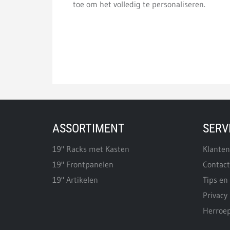
toe om het volledig te personaliseren.
ASSORTIMENT
SERV
19" Racks met Kasten
Klanten
19" Frontpanelen
Contact
19" Artikelen
Tips en 
Privacy 
Herroep