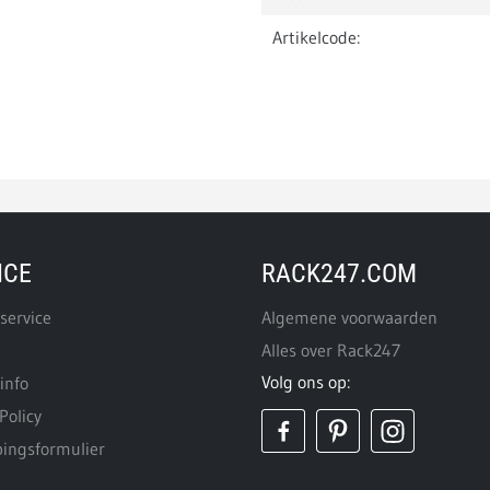
Artikelcode:
ICE
RACK247.COM
service
Algemene voorwaarden
Alles over Rack247
Volg ons op:
info
Policy
ingsformulier