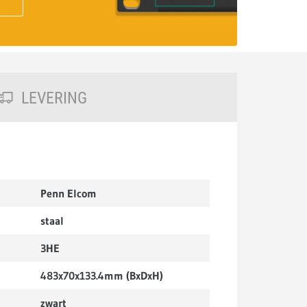
LEVERING
Penn Elcom
staal
3HE
483x70x133.4mm (BxDxH)
zwart