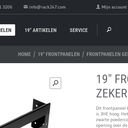
1 3206
info@rack247.com
Mijn account
NELEN
19" ARTIKELEN
SERVICE
HOME
19" FRONTPANELEN
FRONTPANELEN G
19" F
ZEKER
Dit frontpaneel
is 3HE hoog. Het
zwarte poederco
opening over de