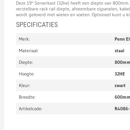
Deze 19'' Serverkast (32he) heeft een diepte van 800mm.
verstelbare rack rail diepte, afneembare zijpanelen, kab
wordt geleverd met wielen en voeten. Optioneel kunt u ki
SPECIFICATIES
Merk:
Penn E
Materiaal:
staal
Diepte:
800m
Hoogte:
32HE
Kleur:
zwart
Breedte:
600m
Artikelcode:
R4086-