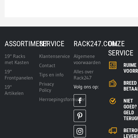
ASSORTIMENT
SERVICE
RACK247.COM
ONZE
SERVICE
19" Racks
Klantenservice
Algemene
met Kasten
voorwaarden
Contact
RUIME
VOOR
19"
Alles over
Tips en info
Frontpanelen
Rack247
BREED
Privacy
Volg ons op:
19"
BETAA
Policy
Artikelen
Herroepingsformulier
NIET
GOED?
GELD
TERUG
BETRO
LEVER