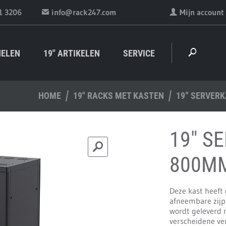
1 3206
info@rack247.com
Mijn account
NELEN
19" ARTIKELEN
SERVICE
HOME
19" RACKS MET KASTEN
19” SERVER
19" S
800MM
Deze kast heeft 
afneembare zijp
wordt geleverd 
verscheidene ven