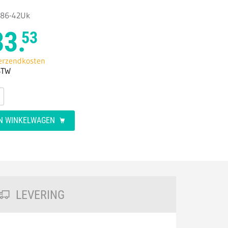
086-42Uk
33.
53
verzendkosten
BTW
AN WINKELWAGEN
LEVERING