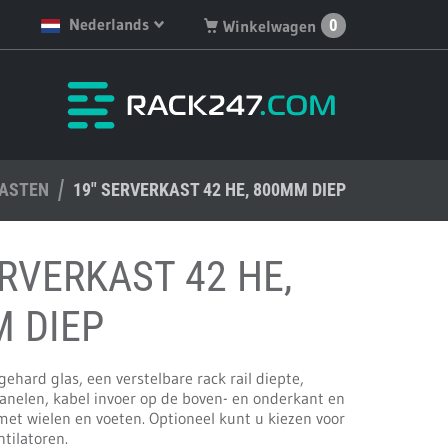
Nederlands
0
Winkelwagen
English
Je hebt geen artikelen in
je winkelwagen.
Deutsch
Nederlands
KASTEN
Français
19" SERVERKAST 42 HE, 800MM DIEP
Español
ERVERKAST 42 HE,
 DIEP
gehard glas, een verstelbare rack rail diepte,
anelen, kabel invoer op de boven- en onderkant en
met wielen en voeten. Optioneel kunt u kiezen voor
tilatoren.