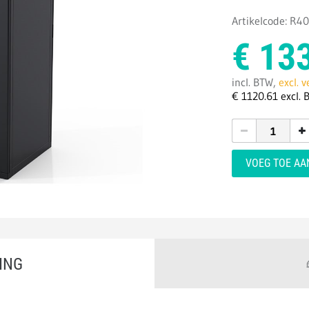
Artikelcode: R4
€
13
incl. BTW,
excl. 
€
1120.
61
excl. 
VOEG TOE A
ING