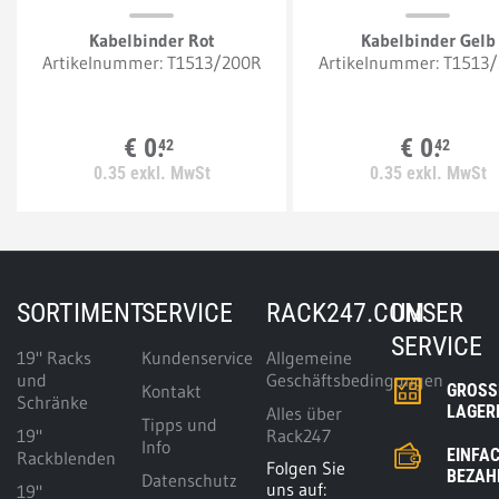
Kabelbinder Rot
Kabelbinder Gelb
Artikelnummer:
T1513/200R
Artikelnummer:
T1513
€
0.
€
0.
42
42
0.
35
exkl. MwSt
0.
35
exkl. MwSt
SORTIMENT
SERVICE
RACK247.COM
UNSER
SERVICE
19" Racks
Kundenservice
Allgemeine
und
Geschäftsbedingungen
Kontakt
GROSSE
Schränke
AGERK
Alles über
Tipps und
19"
Rack247
Info
EINFA
Rackblenden
Folgen Sie
BEZAH
Datenschutz
uns auf:
19"