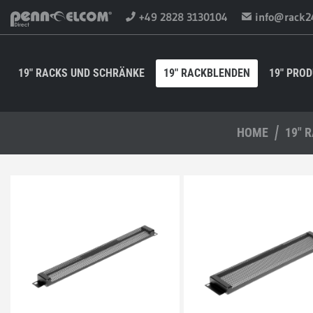
+49 2828 3130104
info@rack2
19" RACKS UND SCHRÄNKE
19" RACKBLENDEN
19" PRO
HOME
19" 