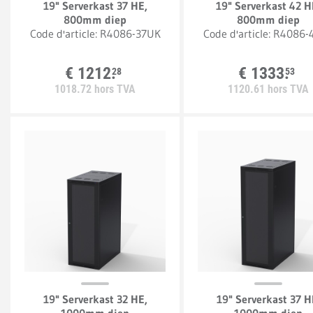
19" Serverkast 37 HE,
19" Serverkast 42 H
800mm diep
800mm diep
Code d'article:
R4086-37UK
Code d'article:
R4086-
€
1212.
€
1333.
28
53
1018.
72
hors TVA
1120.
61
hors TVA
19" Serverkast 32 HE,
19" Serverkast 37 H