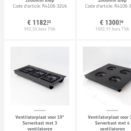
1000mm diep
1000mm diep
Code d'article:
R4106-32Uk
Code d'article:
R4106-
€
1182.
€
1300.
33
56
993.
55
hors TVA
1092.
91
hors TVA
Ventilatorplaat voor 19"
Ventilatorplaat voor 
Serverkast met 3
Serverkast met 4
ventilatoren
ventilatoren