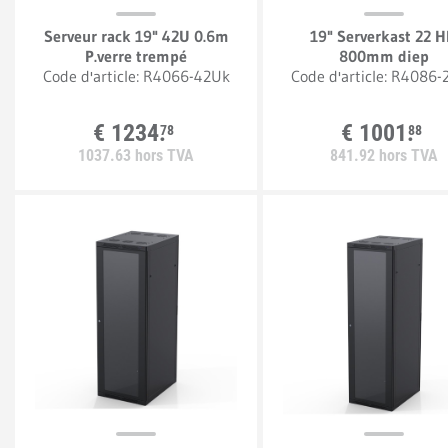
Serveur rack 19" 42U 0.6m
19" Serverkast 22 H
P.verre trempé
800mm diep
Code d'article:
R4066-42Uk
Code d'article:
R4086-
€
1234.
€
1001.
78
88
1037.
63
hors TVA
841.
92
hors TVA