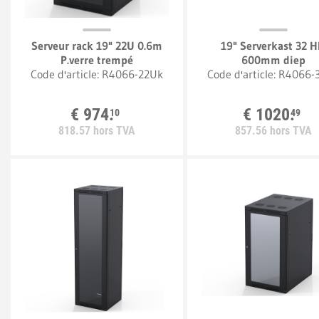
Serveur rack 19" 22U 0.6m
19" Serverkast 32 H
P.verre trempé
600mm diep
Code d'article:
R4066-22Uk
Code d'article:
R4066-
€
974.
€
1020.
10
49
818.
57
hors TVA
857.
56
hors TVA