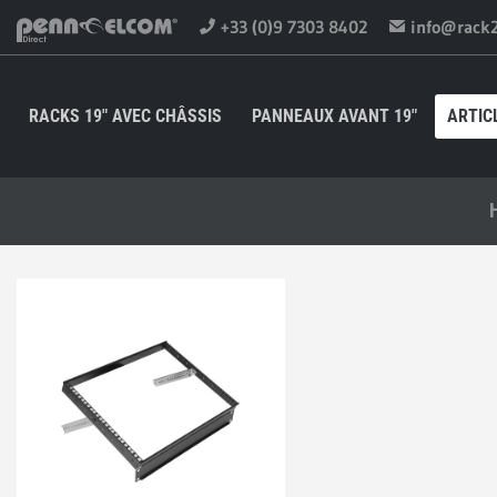
+33 (0)9 7303 8402
info@rack
RACKS 19" AVEC CHÂSSIS
PANNEAUX AVANT 19"
ARTIC