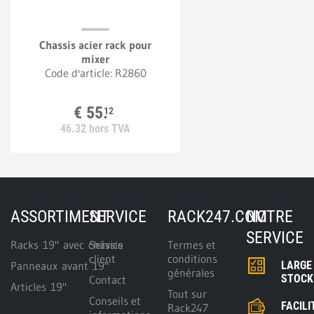
Chassis acier rack pour
mixer
Code d'article:
R2860
€
55.
12
46.
32
hors TVA
ASSORTIMENT
SERVICE
RACK247.COM
NOTRE
SERVICE
Racks 19" avec châssis
Service
Termes et
client
conditions
Panneaux avant 19"
LARGE
générales
STOCK
Contact
Articles 19"
Tout sur
Conseils et
FACILI
Rack247