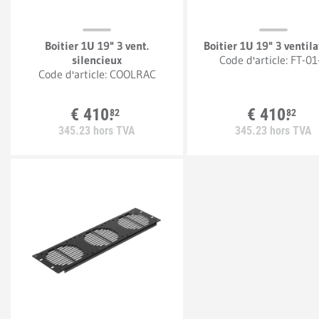
Boitier 1U 19" 3 vent.
Boitier 1U 19" 3 ventil
silencieux
Code d'article:
FT-01
Code d'article:
COOLRAC
€
410.
€
410.
82
82
345.
23
hors TVA
345.
23
hors TVA