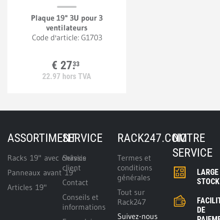
Plaque 19" 3U pour 3
ventilateurs
Code d'article:
G1703
€
27.
33
22.
97
hors TVA
ASSORTIMENT
SERVICE
RACK247.COM
NOTRE
SERVICE
Racks 19" avec châssis
Service
Termes et
client
conditions
Panneaux avant 19"
LARGE
générales
STOCK
Contact
Articles 19"
Tout sur
Conseils et
FACILI
Rack247
informations
DE
Suivez-nous
PAIEM