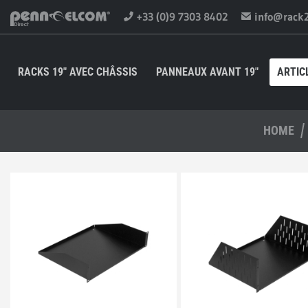
+33 (0)9 7303 8402
info@rack
RACKS 19" AVEC CHÂSSIS
PANNEAUX AVANT 19"
ARTIC
HOME