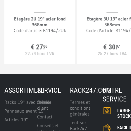
Etagère 2U 19" acier fond
Etagère 3U 19" acier 
368mm
368mm
Code d'article:
R1194/2Uk
Code d'article:
R1194/
€
27.
€
30.
06
07
22.
74
hors TVA
25.
27
hors TVA
ASSORTIMENT
SERVICE
RACK247.COM
NOTRE
SERVICE
Racks 19" avec châssis
Service
Termes et
client
conditions
Panneaux avant 19"
LARGE
générales
STOCK
Contact
Articles 19"
Tout sur
Conseils et
FACILI
Rack247